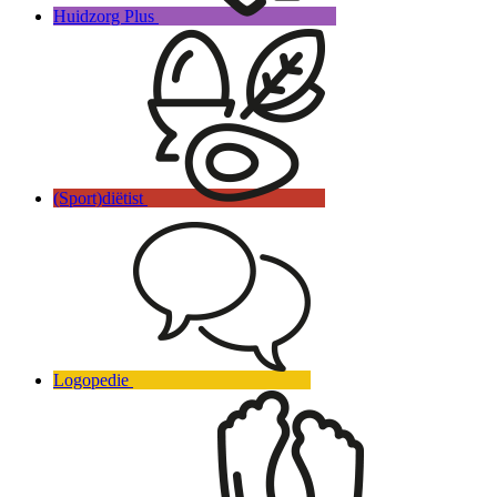
Huidzorg Plus
(Sport)diëtist
Logopedie