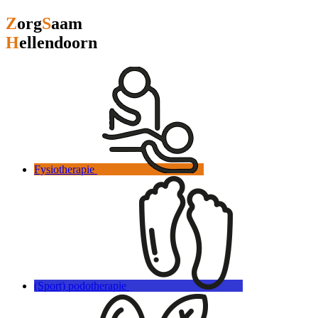
Z
org
S
aam
H
ellendoorn
Fysiotherapie
(Sport) podotherapie