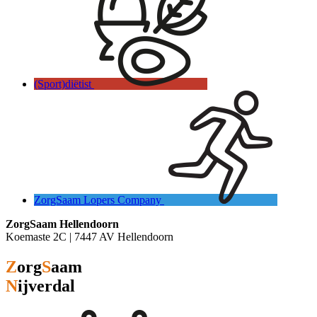
(Sport)diëtist
ZorgSaam Lopers Company
ZorgSaam Hellendoorn
Koemaste 2C | 7447 AV Hellendoorn
Z
org
S
aam
N
ijverdal